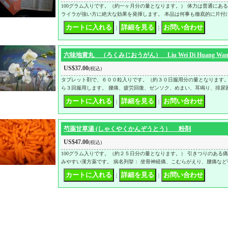
100グラム入りです。（約一ヶ月分の量となります。） 体力は普通にあ
ライラが強い方に絶大な効果を発揮します。 本品は何事も徹底的に片付
｜
｜
六味地黄丸 （ろくみじおうがん） Liu Wei Di Huang Wa
US$37.00
(税込)
タブレット剤で、６００粒入りです。（約３０日服用分の量となります。
ら３回服用します。 腰痛、疲労回復、ゼンソク、めまい、耳鳴り、排尿
｜
｜
芍薬甘草湯 (しゃくやくかんぞうとう） 粉剤
US$47.00
(税込)
100グラム入りです。（約２５日分の量となります。） 引きつりのある
みやすい漢方薬です。 病名列挙： 坐骨神経痛、こむらがえり、腰痛など
｜
｜