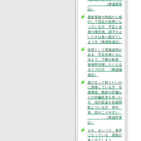
（脾虚陽実
証）
暴飲暴食や熱病から移
行して現在の状態にな
っている方 手足と全
身の倦怠感、調子がよ
いときは食べ過ぎてし
まう方（脾虚陰虚証）
体質として胃腸虚弱が
ある 手足全身ともに
冷えて、下痢か軟便
食後即排便したくなる
タイプの方 （脾虚陽
虚証）
腹が立って怒りたいの
に我慢している方 交
通事故、難産や肝臓な
どの内臓疾患を患った
方 現代医薬を長期間
飲んでいる方 背中、
肩、首がこりやすい
（脾虚肝実
証）
セキ、ゼンソク、鼻声
になっている 愚痴が
多く出てしまう