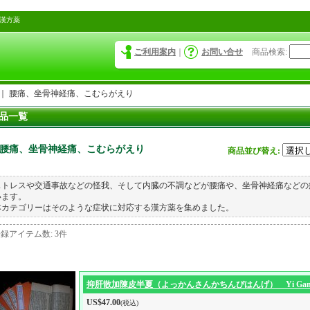
な漢方薬
ご利用案内
｜
お問い合せ
商品検索
:
｜
腰痛、坐骨神経痛、こむらがえり
品一覧
腰痛、坐骨神経痛、こむらがえり
商品並び替え
:
ストレスや交通事故などの怪我、そして内臓の不調などが腰痛や、坐骨神経痛などの
います。
本カテゴリーはそのような症状に対応する漢方薬を集めました。
登録アイテム数
:
3件
抑肝散加陳皮半夏（よっかんさんかちんぴはんげ） Yi Gan San Jia
US$47.00
(税込)