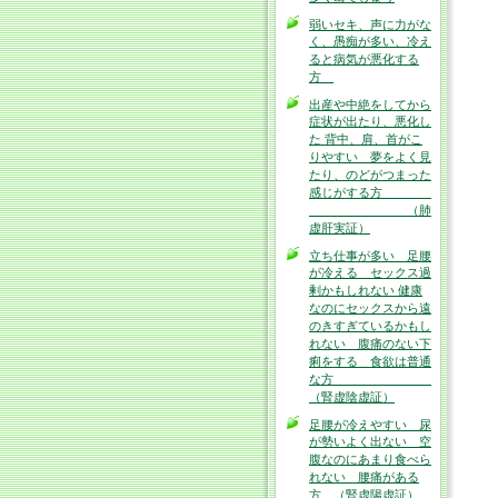
弱いセキ、声に力がな
く、愚痴が多い、冷え
ると病気が悪化する
方
出産や中絶をしてから
症状が出たり、悪化し
た 背中、肩、首がこ
りやすい 夢をよく見
たり、のどがつまった
感じがする方
（肺
虚肝実証）
立ち仕事が多い 足腰
が冷える セックス過
剰かもしれない 健康
なのにセックスから遠
のきすぎているかもし
れない 腹痛のない下
痢をする 食欲は普通
な方
（腎虚陰虚証）
足腰が冷えやすい 尿
が勢いよく出ない 空
腹なのにあまり食べら
れない 腰痛がある
方 （腎虚陽虚証）