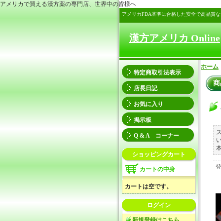
アメリカで買える漢方薬の専門店、世界中の皆様へ
アメリカFDA基準に合格した安全で高品質
漢方アメリカ Online
ホーム
特定商取引法表示
商
店長日記
お気に入り
掲示板
Q & A コーナー
ショッピングカート
カートの中身
カートは空です。
ログイン
新規登録はこちら