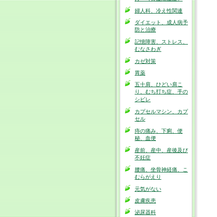
婦人科、冷え性関連
ダイエット、成人病予
防と治療
記憶障害、ストレス、
むなさわぎ
カゼ対策
胃薬
五十肩、ひどい肩こ
り、むち打ち症、手の
シビレ
カプセルマシン、カプ
セル
痔の痛み、下痢、便
秘、血便
産前、産中、産後及び
不妊症
腰痛、坐骨神経痛、こ
むらがえり
元気がない
皮膚疾患
泌尿器科