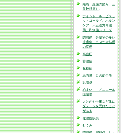
頭痛、顔面の痛み（三
叉神経痛）,
ナイシトール、ビスラ
ットゴールド、ハルン
ケア、大正漢方胃腸
薬、和漢箋シリーズ
関節痛、分泌物の多い
皮膚病、まぶたや結膜
の疾患
高血圧
蓄膿症
花粉症
緑内障、目の病全般
乳腺炎
めまい、 メニエール
症候群
大けがや手術など体に
ダメージを受けたこと
がある
化膿性疾患
むくみ
関節痛、腱鞘炎 リュ