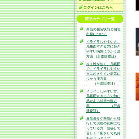
ログインはこちら
商品カテゴリ一覧
商品の包装状態と梱包
出荷について
イライラしやすい方、
几帳面すぎる方に起き
やすい病気につかう漢
方薬 （肝虚陰虚証）
冷え性が強く、几帳面
で、イライラしやすい
方に起きやすい病気に
つかう漢方薬
（肝虚陽虚証）
イライラしやすい方、
几帳面すぎる方で肺に
熱がある状態の漢方
薬 （肝虚
肺燥証）
暴飲暴食や熱病から移
行して現在の状態にな
っている方 便秘して
苦しく下痢をして気持
ちがよいタイプ