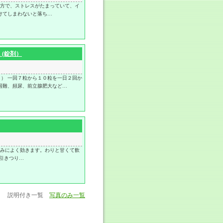
る方で、ストレスがたまっていて、イ
けてしまわないと落ち…
n (錠剤）
） 一回７粒から１０粒を一日２回か
困難、頻尿、前立腺肥大など…
痛みによく効きます。わりと甘くて飲
引きつり…
説明付き一覧
写真のみ一覧