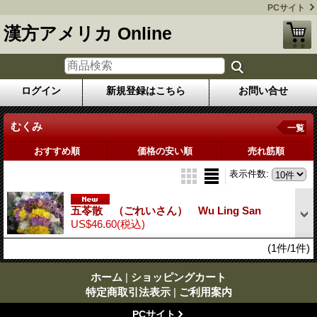
PCサイト
漢方アメリカ Online
ログイン
新規登録はこちら
お問い合せ
むくみ
一覧
おすすめ順
価格の安い順
売れ筋順
表示件数
:
五苓散 （ごれいさん） Wu Ling San
US$46.60
(税込)
(1件/1件)
ホーム
|
ショッピングカート
特定商取引法表示
|
ご利用案内
PCサイト