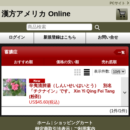
PCサイト
漢方アメリカ Online
ログイン
新規登録はこちら
お問い合せ
蓄膿症
一覧
おすすめ順
価格の安い順
売れ筋順
表示件数
:
辛夷清肺湯（しんいせいはいとう） 別名
「チクナイン」です。 Xin Yi Qing Fei Tang
(粉剤）
US$45.60
(税込)
(1件/1件)
ホーム
|
ショッピングカート
特定商取引法表示
|
ご利用案内