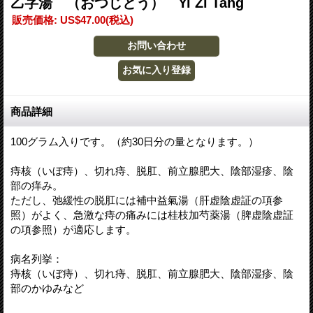
乙字湯 （おつじとう） Yi Zi Tang
販売価格
:
US$47.00
(税込)
商品詳細
100グラム入りです。（約30日分の量となります。）
痔核（いぼ痔）、切れ痔、脱肛、前立腺肥大、陰部湿疹、陰
部の痒み。
ただし、弛緩性の脱肛には補中益氣湯（肝虚陰虚証の項参
照）がよく、急激な痔の痛みには桂枝加芍薬湯（脾虚陰虚証
の項参照）が適応します。
病名列挙：
痔核（いぼ痔）、切れ痔、脱肛、前立腺肥大、陰部湿疹、陰
部のかゆみなど