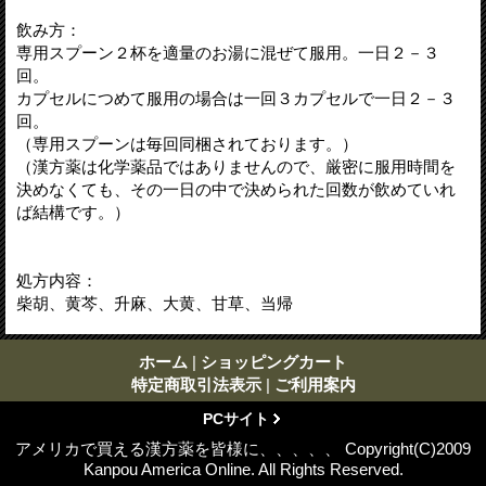
飲み方：
専用スプーン２杯を適量のお湯に混ぜて服用。一日２－３
回。
カプセルにつめて服用の場合は一回３カプセルで一日２－３
回。
（専用スプーンは毎回同梱されております。）
（漢方薬は化学薬品ではありませんので、厳密に服用時間を
決めなくても、その一日の中で決められた回数が飲めていれ
ば結構です。）
処方内容：
柴胡、黄芩、升麻、大黄、甘草、当帰
ホーム
|
ショッピングカート
特定商取引法表示
|
ご利用案内
PCサイト
アメリカで買える漢方薬を皆様に、、、、、 Copyright(C)2009
Kanpou America Online. All Rights Reserved.