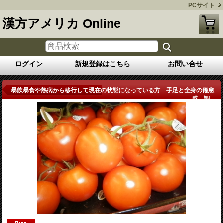
PCサイト
漢方アメリカ Online
ログイン
新規登録はこちら
お問い合せ
商品詳細
暴飲暴食や熱病から移行して現在の状態になっている方 手足と全身の倦怠
感、調...