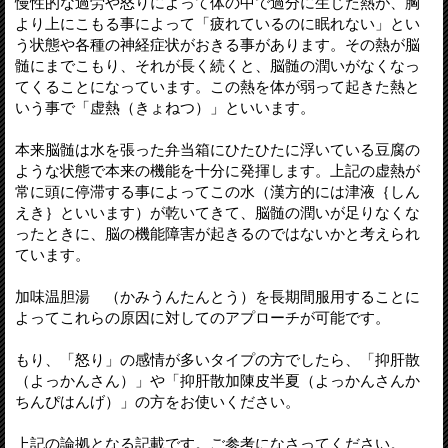
慢性的な過労や怒りによって体の中で過分に生じた熱が、胸
より上にこもる事によって「疲れているのに眠れない」とい
う状態や各種の神経症状がおきる事があります。その熱が脳
髄にまでこもり、それが長く続くと、脳髄の潤いがなくなっ
てくることになっています。この熱を体が弱って起きた熱と
いう事で「虚熱（きょねつ）」といいます。
本来脳髄は水を張った弁当箱にひたひたに浮いている豆腐の
ような状態で本来の機能を十分に発揮します。上記の虚熱が
常に頭に停滞する事によってこの水（漢方的には津液｛しん
えき｝といいます）が乾いてきて、脳髄の潤いが足りなくな
ったときに、脳の機能障害が起きるのではないかと考えられ
ています。
加味温胆湯 （かみうんたんとう）を長期間服用することに
よってこれらの原因に対してのアプローチが可能です。
もり、「怒り」の感情が多いタイプの方でしたら、「抑肝散
（よっかんさん）」や「抑肝散加陳皮半夏（よっかんさんか
ちんぴはんげ）」の方をお使いください。
上記の論拠となる記載です。ご参考になさってください。