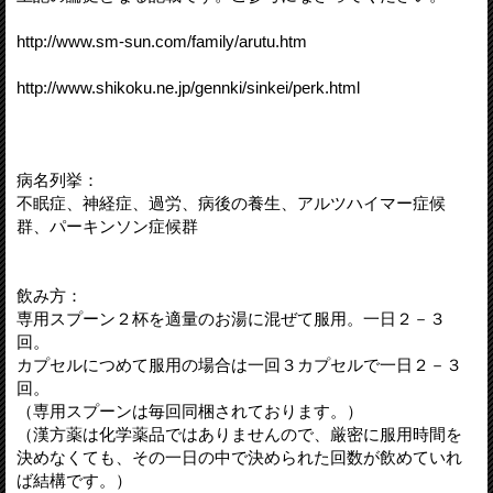
http://www.sm-sun.com/family/arutu.htm
http://www.shikoku.ne.jp/gennki/sinkei/perk.html
病名列挙：
不眠症、神経症、過労、病後の養生、アルツハイマー症候
群、パーキンソン症候群
飲み方：
専用スプーン２杯を適量のお湯に混ぜて服用。一日２－３
回。
カプセルにつめて服用の場合は一回３カプセルで一日２－３
回。
（専用スプーンは毎回同梱されております。）
（漢方薬は化学薬品ではありませんので、厳密に服用時間を
決めなくても、その一日の中で決められた回数が飲めていれ
ば結構です。）