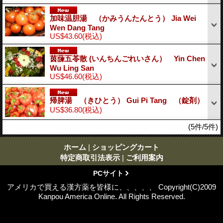
加味温胆湯 （かみうんたんとう） Jia Wei
Wen Dang Tang
US$43.60
(税込)
茵蔯五苓散 (いんちんごれいさん） Yin Chen
Wu Ling San
US$46.60
(税込)
帰脾湯 （きひとう） Gui Pi Tang （錠剤）
US$36.80
(税込)
(5件/5件)
ホーム
|
ショッピングカート
特定商取引法表示
|
ご利用案内
PCサイト
アメリカで買える漢方薬を皆様に、、、、、 Copyright(C)2009
Kanpou America Online. All Rights Reserved.