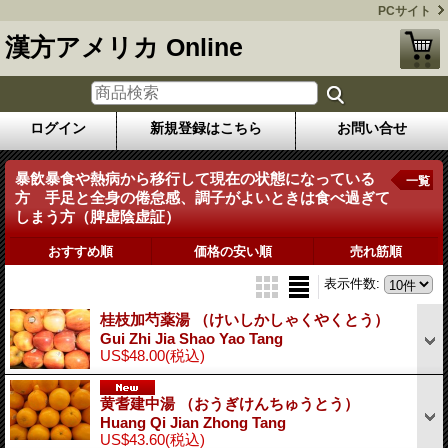
PCサイト
漢方アメリカ Online
ログイン
新規登録はこちら
お問い合せ
暴飲暴食や熱病から移行して現在の状態になっている
一覧
方 手足と全身の倦怠感、調子がよいときは食べ過ぎて
しまう方（脾虚陰虚証）
おすすめ順
価格の安い順
売れ筋順
表示件数
:
桂枝加芍薬湯 （けいしかしゃくやくとう）
Gui Zhi Jia Shao Yao Tang
US$48.00
(税込)
黄耆建中湯 （おうぎけんちゅうとう）
Huang Qi Jian Zhong Tang
US$43.60
(税込)